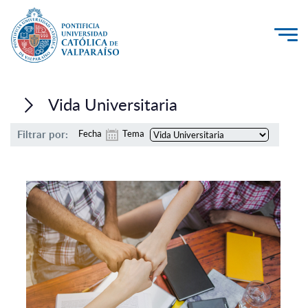
La Universidad
Vida Universitaria
Investigación, Creación e Innovación
Filtrar por:
Fecha
Tema
PUCV Internacional
Vinculación con el Medio
Admisión
Pregrado
Postgrado
Formación Continua