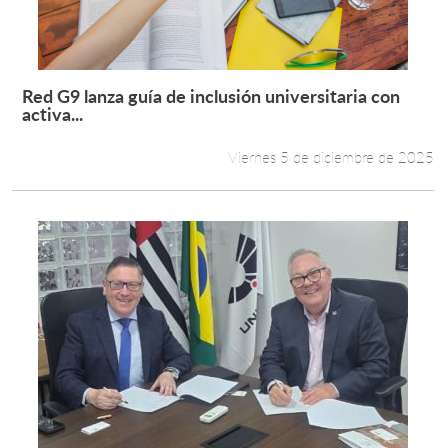
Estudiantes
Académicos
Red G9 lanza guía de inclusión universitaria con
Leer más +
activa...
Funcionarios
Viernes 5 de diciembre de 2025
Alumni
English