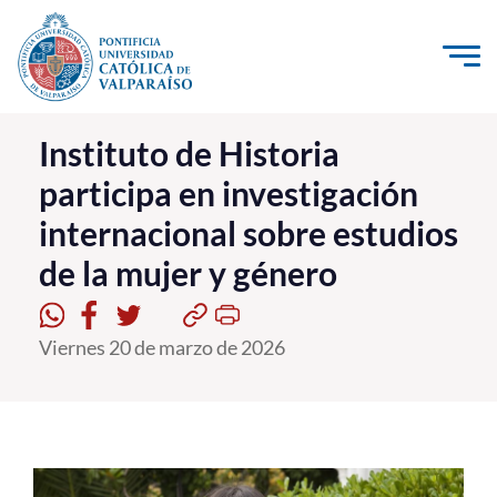
Click acá para ir directamente al contenido
La Universidad
Instituto de Historia
participa en investigación
Investigación, Creación e Innovación
internacional sobre estudios
PUCV Internacional
de la mujer y género
Vinculación con el Medio
Admisión
Viernes 20 de marzo de 2026
Pregrado
Postgrado
Formación Continua