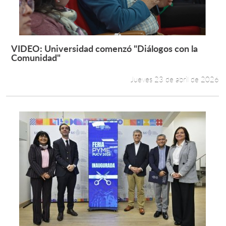
Estudiantes
Académicos
VIDEO: Universidad comenzó "Diálogos con la
Leer más +
Comunidad"
Funcionarios
Jueves 23 de abril de 2026
Alumni
English