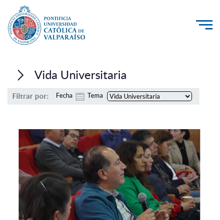
La Universidad
Vida Universitaria
Investigación, Creación e Innovación
Filtrar por:
Fecha
Tema
PUCV Internacional
Vinculación con el Medio
Admisión
Pregrado
Postgrado
Formación Continua