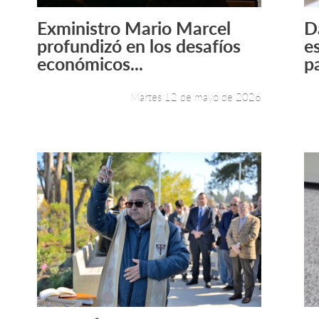
Exministro Mario Marcel
D
Leer más +
profundizó en los desafíos
e
económicos...
pa
Martes 12 de mayo de 2026