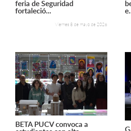
feria de Seguridad
b
fortaleció...
e.
Viernes 8 de mayo de 2026
BETA PUCV convoca a
Leer más +
G