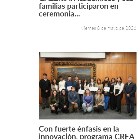
Leer más +
familias participaron en
ceremonia...
Viernes 8 de mayo de 2026
Con fuerte énfasis en la
Leer más +
innovación, programa CREA