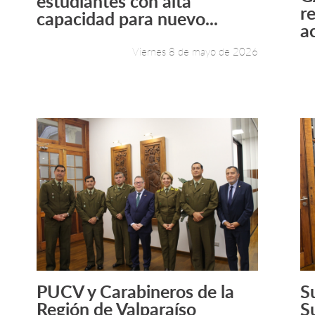
estudiantes con alta
r
capacidad para nuevo...
a
Viernes 8 de mayo de 2026
PUCV y Carabineros de la
S
Leer más +
Región de Valparaíso
S