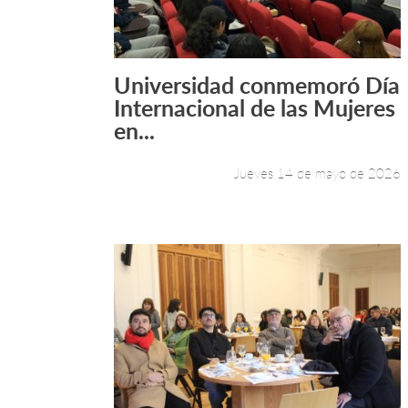
Universidad conmemoró Día
Leer más +
Internacional de las Mujeres
en...
Jueves 14 de mayo de 2026