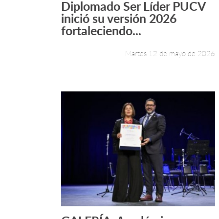
Diplomado Ser Líder PUCV
Leer más +
inició su versión 2026
fortaleciendo...
Martes 12 de mayo de 2026