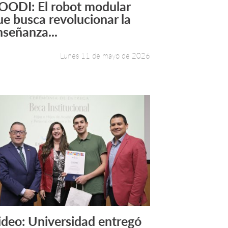
OODI: El robot modular
Leer más +
ue busca revolucionar la
nseñanza...
Lunes 11 de mayo de 2026
ideo: Universidad entregó
Leer más +