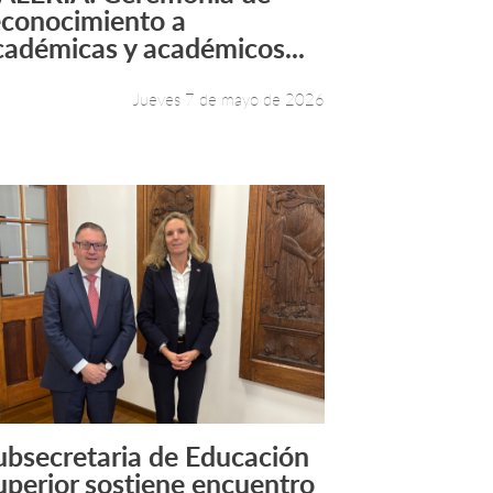
Leer más +
econocimiento a
cadémicas y académicos...
Jueves 7 de mayo de 2026
ubsecretaria de Educación
Leer más +
uperior sostiene encuentro