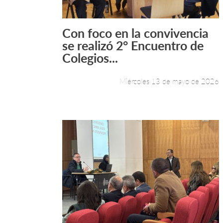
Con foco en la convivencia
Leer más +
se realizó 2° Encuentro de
Colegios...
Miércoles 13 de mayo de 2026