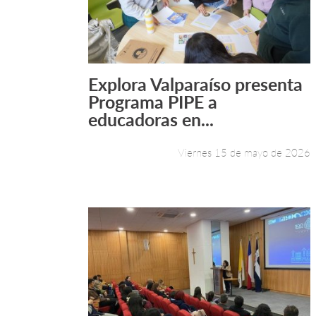
Explora Valparaíso presenta
Leer más +
Programa PIPE a
educadoras en...
Viernes 15 de mayo de 2026