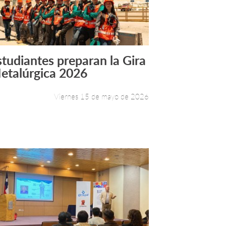
studiantes preparan la Gira
Leer más +
etalúrgica 2026
Viernes 15 de mayo de 2026