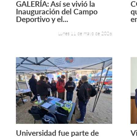
GALERÍA: Así se vivió la
C
Leer más +
Inauguración del Campo
q
Deportivo y el...
e
Lunes 11 de mayo de 2026
Universidad fue parte de
V
Leer más +