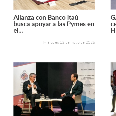
Alianza con Banco Itaú
G
Leer más +
busca apoyar a las Pymes en
c
el...
H
Miércoles 13 de mayo de 2026