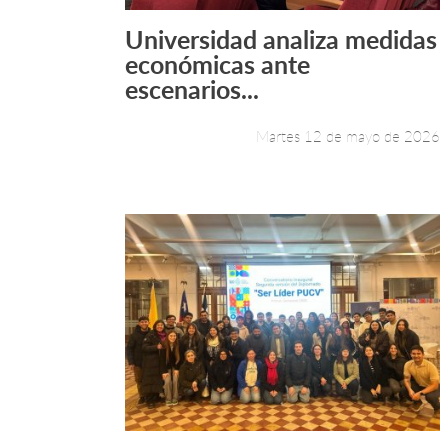
Universidad analiza medidas
Leer más +
económicas ante
escenarios...
Martes 12 de mayo de 2026