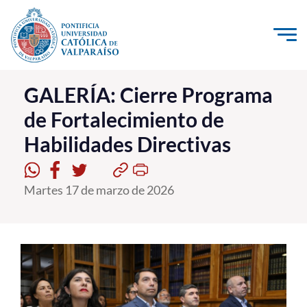
Click acá para ir directamente al contenido
La Universidad
GALERÍA: Cierre Programa
de Fortalecimiento de
Investigación, Creación e Innovación
Habilidades Directivas
PUCV Internacional
Vinculación con el Medio
Martes 17 de marzo de 2026
Admisión
Pregrado
Postgrado
Formación Continua