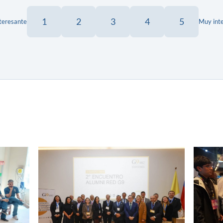
1
2
3
4
5
teresante
Muy int