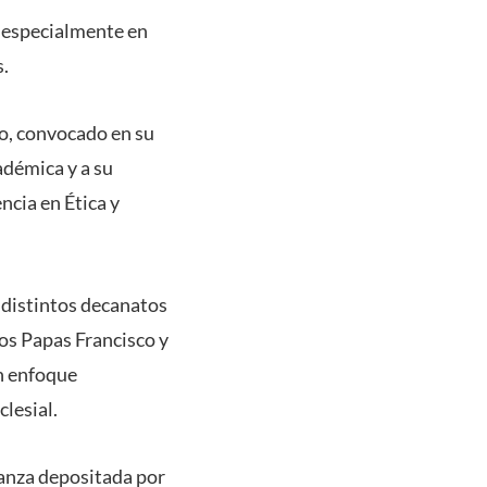
, especialmente en
s.
o, convocado en su
démica y a su
ncia en Ética y
 distintos decanatos
los Papas Francisco y
n enfoque
clesial.
ianza depositada por