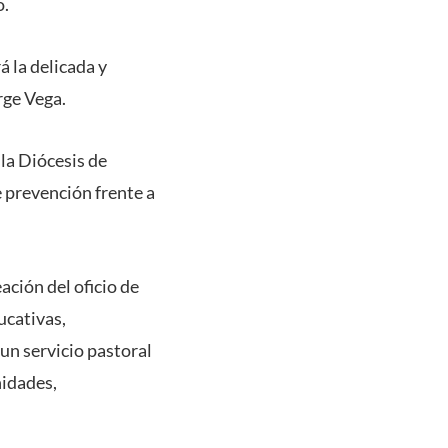
o.
á la delicada y
rge Vega.
la Diócesis de
e prevención frente a
ación del oficio de
ucativas,
un servicio pastoral
nidades,