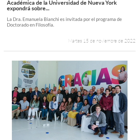
Académica de la Universidad de Nueva York
Leer más +
expondrá sobre...
Estudiantes
La Dra. Emanuela Bianchi es invitada por el programa de
Doctorado en Filosofía.
Académicos
Funcionarios
Martes 15 de noviembre de 2022
Alumni
English