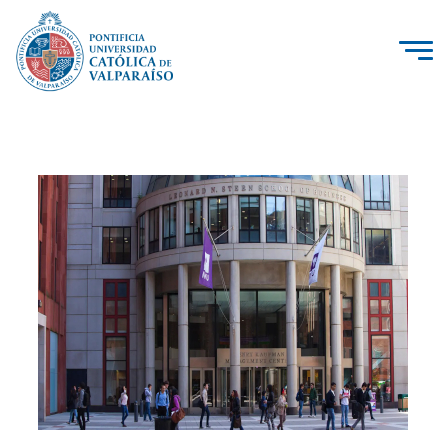
La Universidad
Investigación, Creación e Innovación
PUCV Internacional
Vinculación con el Medio
Admisión
Pregrado
Postgrado
Formación Continua