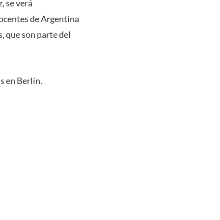
, se verá
 docentes de Argentina
, que son parte del
s en Berlín.