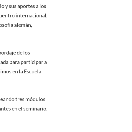
o y sus aportes a los
cuentro internacional,
losofía alemán,
bordaje de los
zada para participar a
imos en la Escuela
creando tres módulos
ntes en el seminario,