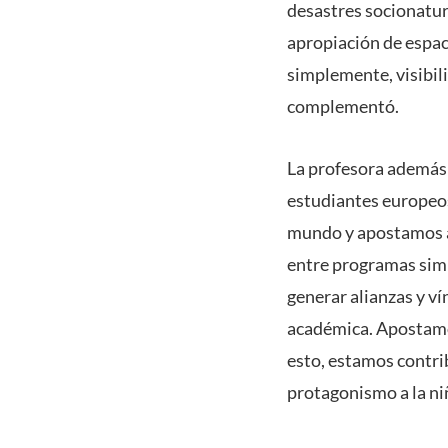
desastres socionatura
apropiación de espac
simplemente, visibili
complementó.
La profesora además d
estudiantes europeos
mundo y apostamos a 
entre programas simi
generar alianzas y ví
académica. Apostamo
esto, estamos contri
protagonismo a la niñ