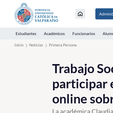
Click acá para ir directamente al contenido
Admisi
Estudiantes
Académicos
Funcionarios
Alum
Inicio
Noticias
Primera Persona
Trabajo Soc
participar
online sob
La académica Claudia