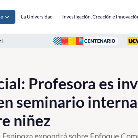
La Universidad
Investigación, Creación e Innovació
ón
ni
ial: Profesora es inv
 en seminario interna
re niñez
 Espinoza expondrá sobre Enfoque Comun