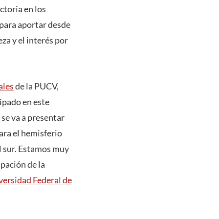
ctoria en los
 para aportar desde
za y el interés por
ales
de la PUCV,
cipado en este
 se va a presentar
ra el hemisferio
el sur. Estamos muy
ipación de la
versidad Federal de