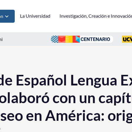
La Universidad
Investigación, Creación e Innovació
ón
ni
e Español Lengua E
olaboró con un capít
oseo en América: ori