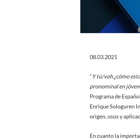
08.03.2021
“
Y tú/voh ¿cómo esta
pronominal en jóvene
Programa de Español 
Enrique Sologuren In
origen, usos y aplicac
En cuanto la importan