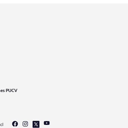
nes PUCV
cl