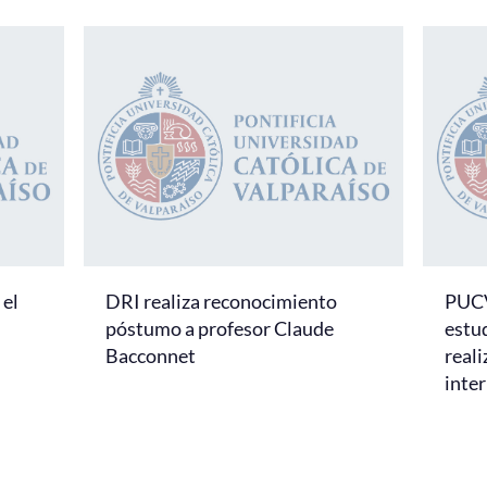
el
DRI realiza reconocimiento
PUCV
póstumo a profesor Claude
estu
Bacconnet
real
inte