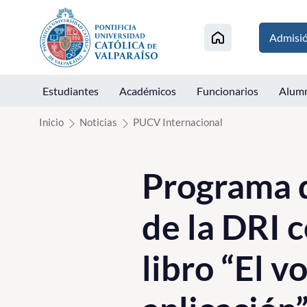
Click acá para ir directamente al contenido
Admisi
Estudiantes
Académicos
Funcionarios
Alum
Inicio
Noticias
PUCV Internacional
Programa d
de la DRI c
libro “El v