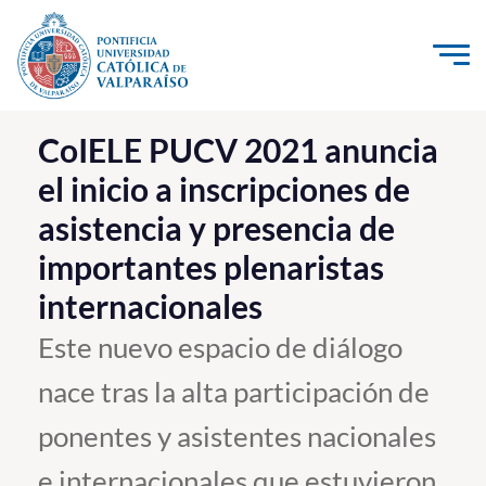
Click acá para ir directamente al contenido
La Universidad
CoIELE PUCV 2021 anuncia
el inicio a inscripciones de
Investigación, Creación e Innovación
asistencia y presencia de
PUCV Internacional
importantes plenaristas
Vinculación con el Medio
internacionales
Admisión
Este nuevo espacio de diálogo
nace tras la alta participación de
Pregrado
ponentes y asistentes nacionales
Postgrado
Formación Continua
e internacionales que estuvieron