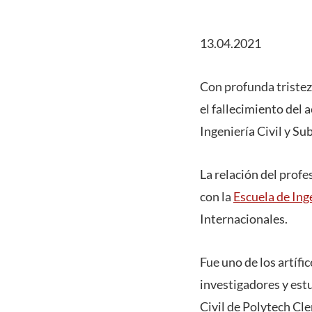
13.04.2021
Con profunda tristez
el fallecimiento del
Ingeniería Civil y S
La relación del prof
con la
Escuela de Ing
Internacionales.
Fue uno de los artíf
investigadores y estu
Civil de Polytech Cl