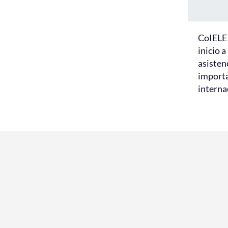
CoIELE
inicio a
asisten
importa
interna