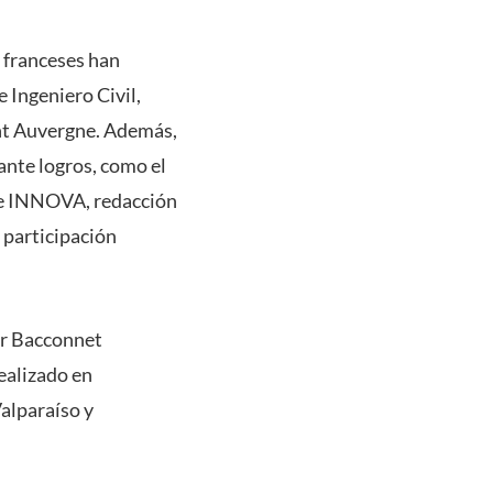
y franceses han
 Ingeniero Civil,
ont Auvergne. Además,
ante logros, como el
 e INNOVA, redacción
 participación
sor Bacconnet
ealizado en
Valparaíso y