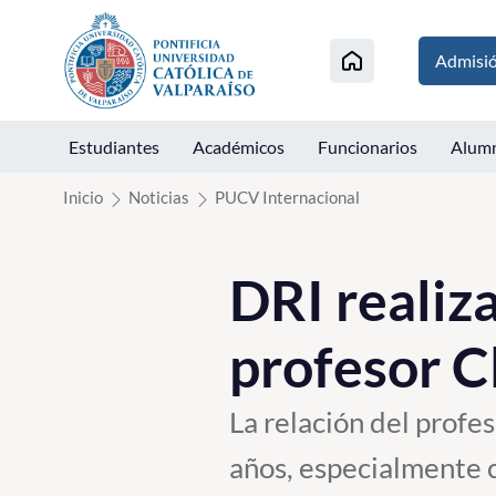
Click acá para ir directamente al contenido
Admisi
Estudiantes
Académicos
Funcionarios
Alum
Inicio
Noticias
PUCV Internacional
DRI realiz
profesor 
La relación del profe
años, especialmente c