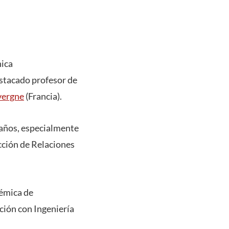
ica
estacado profesor de
vergne
(Francia).
 años, especialmente
cción de Relaciones
démica de
ación con Ingeniería