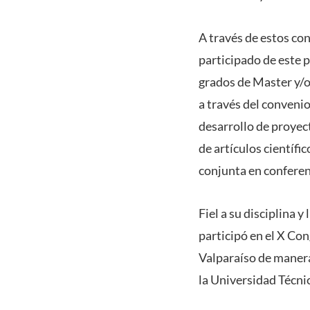
A través de estos co
participado de este 
grados de Master y/o
a través del conveni
desarrollo de proye
de artículos científ
conjunta en conferen
Fiel a su disciplina y
participó en el X Co
Valparaíso de manera
la Universidad Técni