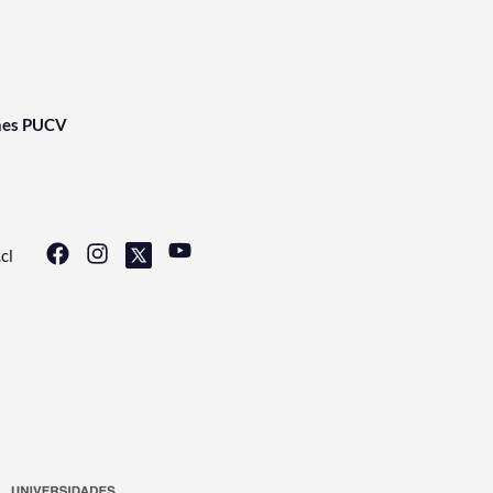
nes PUCV
cl