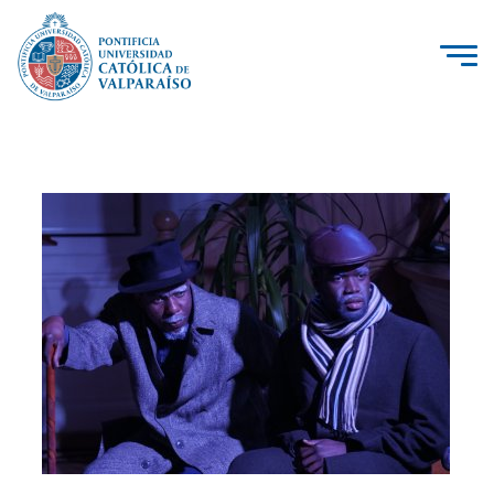
La Universidad
Investigación, Creación e Innovación
PUCV Internacional
Vinculación con el Medio
Admisión
Pregrado
Postgrado
Formación Continua