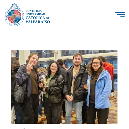
La Universidad
Investigación, Creación e Innovación
PUCV Internacional
Vinculación con el Medio
Admisión
Pregrado
Postgrado
Formación Continua