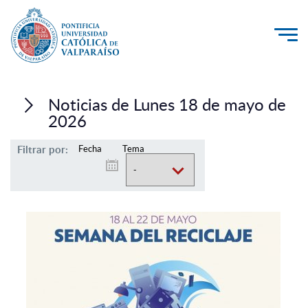
La Universidad
Noticias de Lunes 18 de mayo de
Investigación, Creación e Innovación
2026
PUCV Internacional
Filtrar por:
Fecha
Tema
Vinculación con el Medio
Admisión
Pregrado
Postgrado
Formación Continua