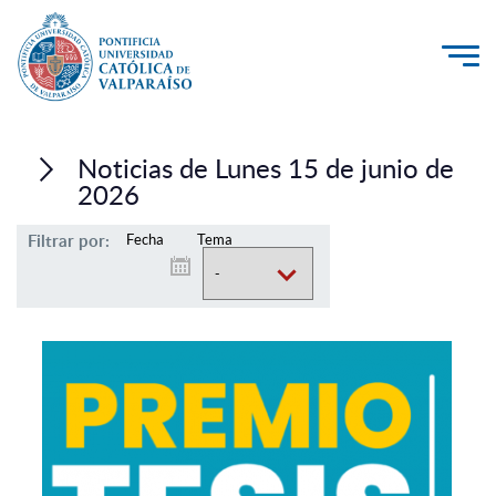
La Universidad
Noticias de Lunes 15 de junio de
Investigación, Creación e Innovación
2026
PUCV Internacional
Filtrar por:
Fecha
Tema
Vinculación con el Medio
Admisión
Pregrado
Postgrado
Formación Continua