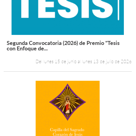
Estudiantes
Académicos
Funcionarios
Segunda Convocatoria (2026) de Premio "Tesis
Leer más +
con Enfoque de...
Alumni
Del lunes 15 de junio al lunes 13 de julio de 2026
English