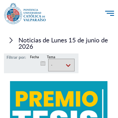
La Universidad
Noticias de Lunes 15 de junio de
Investigación, Creación e Innovación
2026
PUCV Internacional
Filtrar por:
Fecha
Tema
Vinculación con el Medio
Admisión
Pregrado
Postgrado
Formación Continua