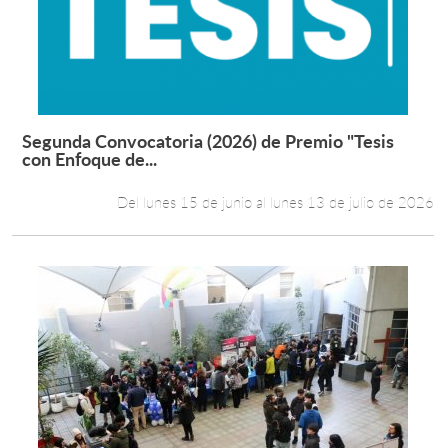
Estudiantes
Académicos
Funcionarios
Segunda Convocatoria (2026) de Premio "Tesis
Leer más +
con Enfoque de...
Alumni
Del lunes 15 de junio al lunes 13 de julio de 2026
English