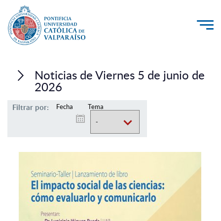
La Universidad
Noticias de Viernes 5 de junio de
Investigación, Creación e Innovación
2026
PUCV Internacional
Filtrar por:
Fecha
Tema
Vinculación con el Medio
Admisión
Pregrado
Postgrado
Formación Continua