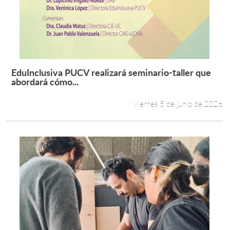
Estudiantes
Académicos
Funcionarios
EduInclusiva PUCV realizará seminario-taller que
Leer más +
abordará cómo...
Alumni
Viernes 5 de junio de 2026
English