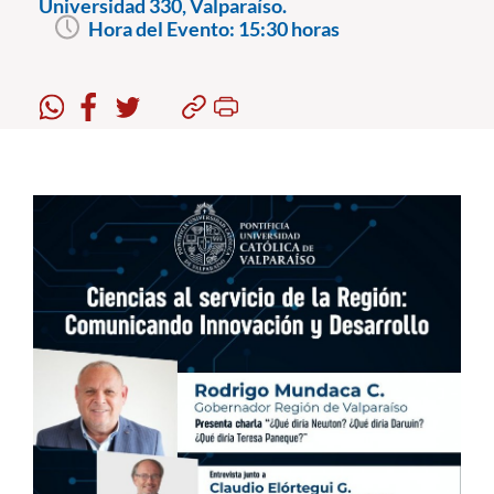
Universidad 330, Valparaíso.
Hora del Evento:
15:30 horas
Estudiantes
Académicos
Funcionarios
Alumni
English