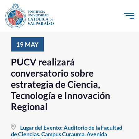
Click acá para ir directamente al contenido
La Universidad
19
MAY
Investigación, Creación e Innovación
PUCV realizará
PUCV Internacional
conversatorio sobre
Vinculación con el Medio
estrategia de Ciencia,
Tecnología e Innovación
Admisión
Regional
Pregrado
Postgrado
Lugar del Evento:
Auditorio de la Facultad
de Ciencias. Campus Curauma. Avenida
Formación Continua