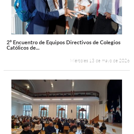
Estudiantes
Académicos
Funcionarios
2° Encuentro de Equipos Directivos de Colegios
Leer más +
Católicos de...
Alumni
Miércoles 13 de mayo de 2026
English