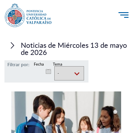
La Universidad
Noticias de Miércoles 13 de mayo
Investigación, Creación e Innovación
de 2026
PUCV Internacional
Filtrar por:
Fecha
Tema
Vinculación con el Medio
Admisión
Pregrado
Postgrado
Formación Continua