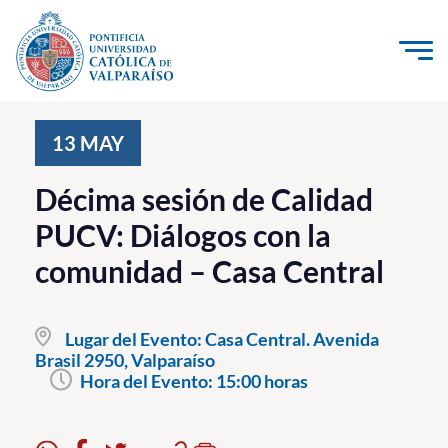
Click acá para ir directamente al contenido
La Universidad
13
MAY
Investigación, Creación e Innovación
Décima sesión de Calidad
PUCV Internacional
PUCV: Diálogos con la
Vinculación con el Medio
comunidad – Casa Central
Admisión
Lugar del Evento:
Casa Central. Avenida
Pregrado
Brasil 2950, Valparaíso
Hora del Evento:
15:00 horas
Postgrado
Formación Continua