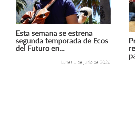
Esta semana se estrena
Leer más +
segunda temporada de Ecos
P
del Futuro en...
r
pa
Lunes 1 de junio de 2026