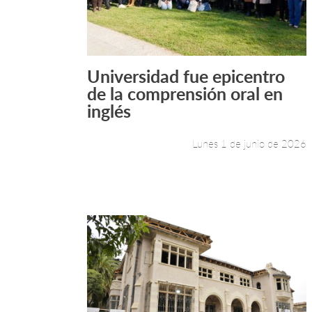
Universidad fue epicentro
Leer más +
de la comprensión oral en
inglés
Lunes 1 de junio de 2026