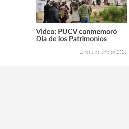
Video: PUCV conmemoró
Leer más +
Día de los Patrimonios
Lunes 1 de junio de 2026