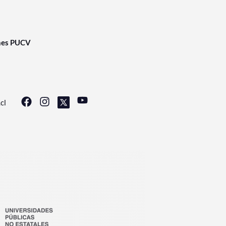
nes PUCV
cl