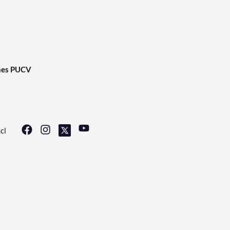
nes PUCV
cl