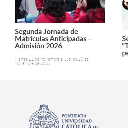
Segunda Jornada de
Leer más +
Matrículas Anticipadas -
S
Admisión 2026
“
p
Martes 11 de noviembre al Jueves 13 de
noviembre de 2025