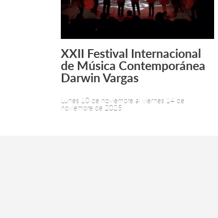
XXII Festival Internacional
Leer más +
de Música Contemporánea
Darwin Vargas
Lunes 10 de noviembre al viernes 14 de
noviembre de 2025