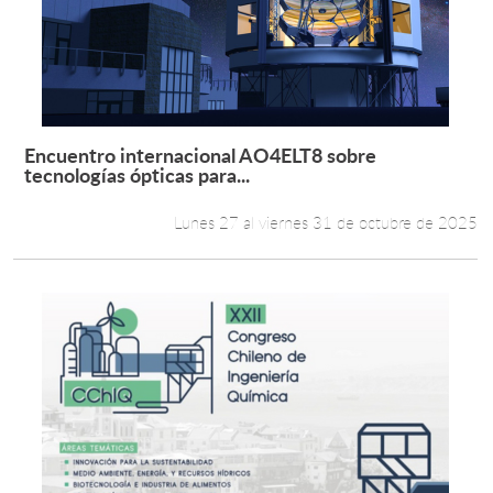
Estudiantes
Académicos
Funcionarios
Encuentro internacional AO4ELT8 sobre
Leer más +
tecnologías ópticas para...
Alumni
Lunes 27 al viernes 31 de octubre de 2025
English