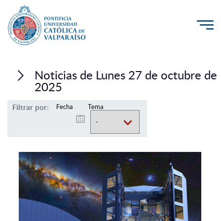
La Universidad
Noticias de Lunes 27 de octubre de
Investigación, Creación e Innovación
2025
PUCV Internacional
Filtrar por:
Fecha
Tema
Vinculación con el Medio
Admisión
Pregrado
Postgrado
Formación Continua