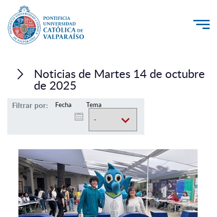
La Universidad
Noticias de Martes 14 de octubre
Investigación, Creación e Innovación
de 2025
PUCV Internacional
Filtrar por:
Fecha
Tema
Vinculación con el Medio
Admisión
Pregrado
Postgrado
Formación Continua