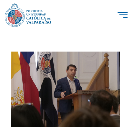
La Universidad
Investigación, Creación e Innovación
PUCV Internacional
Vinculación con el Medio
Admisión
Pregrado
Postgrado
Formación Continua