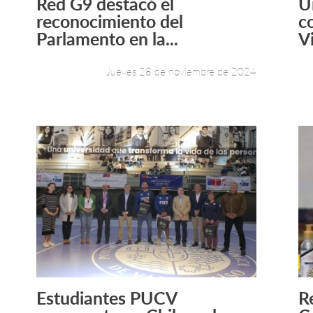
Red G9 destacó el
U
Leer más +
reconocimiento del
c
Parlamento en la...
V
Jueves 28 de noviembre de 2024
Estudiantes PUCV
R
Leer más +