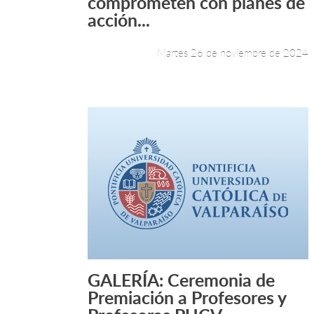
comprometen con planes de
acción...
Martes 26 de noviembre de 2024
GALERÍA: Ceremonia de
Leer más +
Premiación a Profesores y