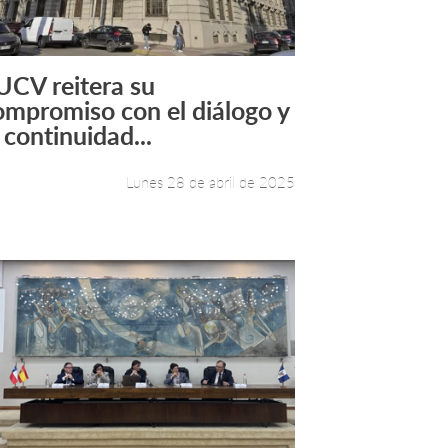
UCV reitera su
Leer más +
ompromiso con el diálogo y
 continuidad...
Lunes 28 de abril de 2025