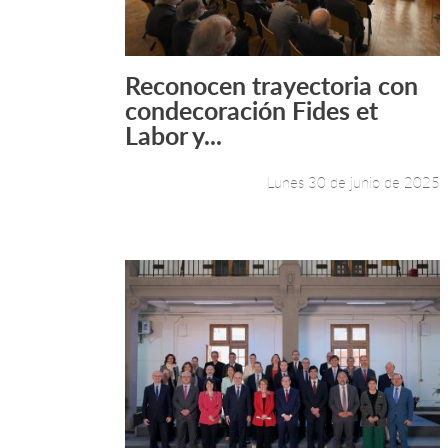
Reconocen trayectoria con
Leer más +
condecoración Fides et
Labor y...
Lunes 30 de junio de 2025