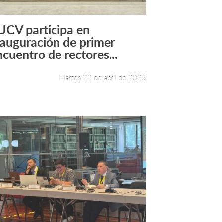
UCV participa en
Leer más +
nauguración de primer
ncuentro de rectores...
Martes 22 de abril de 2025