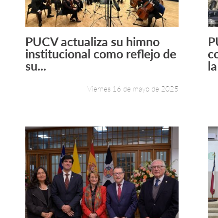
PUCV actualiza su himno
P
Leer más +
institucional como reflejo de
c
su...
la
Viernes 16 de mayo de 2025