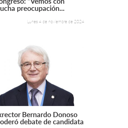
ongreso: “Vemos con
ucha preocupación...
Lunes 4 de noviembre de 2024
xrector Bernardo Donoso
Leer más +
oderó debate de candidata