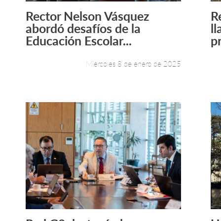
Rector Nelson Vásquez
R
Leer más +
abordó desafíos de la
l
Educación Escolar...
p
Miércoles 8 de enero de 2025