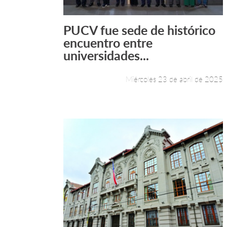
PUCV fue sede de histórico
Leer más +
encuentro entre
universidades...
Miércoles 23 de abril de 2025