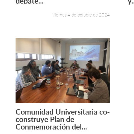
debate...
y.
Viernes 4 de octubre de 2024
Comunidad Universitaria co-
Leer más +
construye Plan de
Conmemoración del...