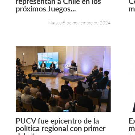
representan a Chile en los
C
próximos Juegos...
m
Martes 5 de noviembre de 2024
PUCV fue epicentro de la
E
Leer más +
política regional con primer
m