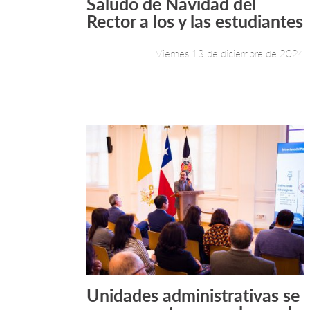
Saludo de Navidad del
Leer más +
Rector a los y las estudiantes
Viernes 13 de diciembre de 2024
Unidades administrativas se
Leer más +