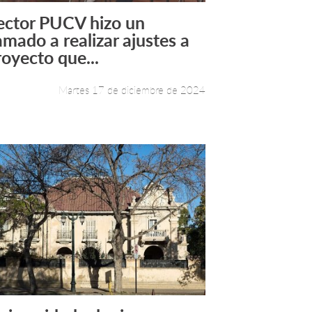
ector PUCV hizo un
Leer más +
lamado a realizar ajustes a
royecto que...
Martes 17 de diciembre de 2024