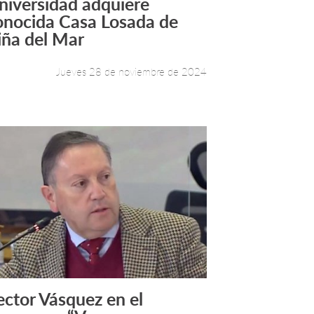
niversidad adquiere
Leer más +
onocida Casa Losada de
iña del Mar
Jueves 28 de noviembre de 2024
ector Vásquez en el
Leer más +