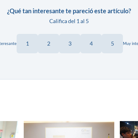
¿Qué tan interesante te pareció este artículo?
Califica del 1 al 5
1
2
3
4
5
teresante
Muy int