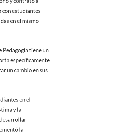
ionó y contrató a
jo con estudiantes
adas en el mismo
de Pedagogía tiene un
orta específicamente
izar un cambio en sus
diantes en el
tima y la
desarrollar
lementó la