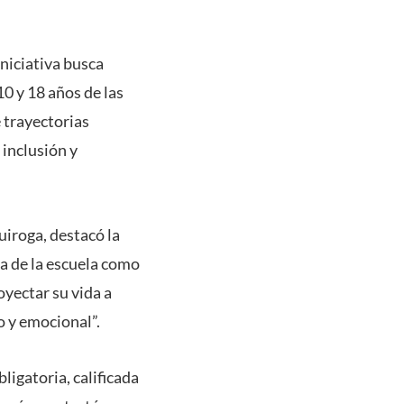
iniciativa busca
10 y 18 años de las
 trayectorias
 inclusión y
uiroga, destacó la
ia de la escuela como
oyectar su vida a
o y emocional”.
ligatoria, calificada