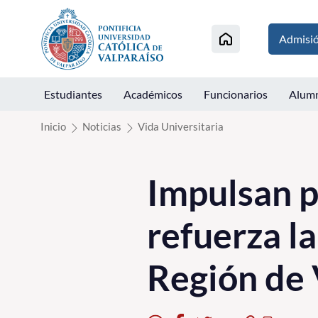
Click acá para ir directamente al contenido
Admisi
Estudiantes
Académicos
Funcionarios
Alum
Inicio
Noticias
Vida Universitaria
Impulsan p
refuerza l
Región de 