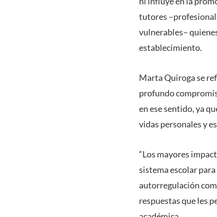
ni influye en la prom
tutores –profesionale
vulnerables– quienes
establecimiento.
Marta Quiroga se refi
profundo compromiso
en ese sentido, ya qu
vidas personales y es
“Los mayores impacto
sistema escolar para 
autorregulación com
respuestas que les p
académica.