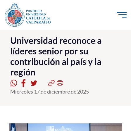
Click acá para ir directamente al contenido
La Universidad
Universidad reconoce a
líderes senior por su
Investigación, Creación e Innovación
contribución al país y la
PUCV Internacional
región
Vinculación con el Medio
Admisión
Miércoles 17 de diciembre de 2025
Pregrado
Postgrado
Formación Continua