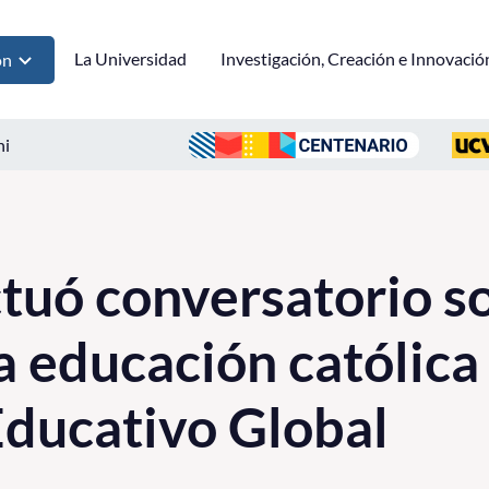
La Universidad
Investigación, Creación e Innovació
ón
ni
uó conversatorio so
a educación católica
Educativo Global