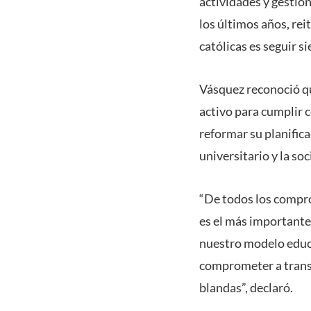
actividades y gestion
los últimos años, re
católicas es seguir s
Vásquez reconoció q
activo para cumplir 
reformar su planific
universitario y la so
“De todos los compro
es el más importante.
nuestro modelo educa
comprometer a transf
blandas”, declaró.