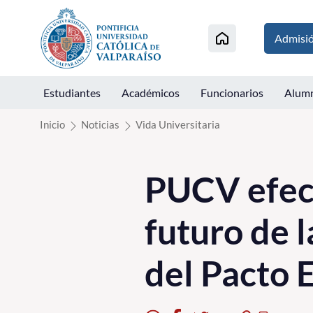
Click acá para ir directamente al contenido
Admisi
Estudiantes
Académicos
Funcionarios
Alum
Inicio
Noticias
Vida Universitaria
PUCV efect
futuro de l
del Pacto 