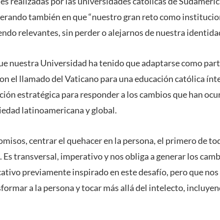
es realizadas por las universidades católicas de Sudaméric
iterando también en que “nuestro gran reto como instituci
iendo relevantes, sin perder o alejarnos de nuestra identida
ue nuestra Universidad ha tenido que adaptarse como par
con el llamado del Vaticano para una educación católica ínt
ación estratégica para responder a los cambios que han ocur
ciedad latinoamericana y global.
misos, centrar el quehacer en la persona, el primero de to
 Es transversal, imperativo y nos obliga a generar los cam
tivo previamente inspirado en este desafío, pero que nos 
ormar a la persona y tocar más allá del intelecto, incluye