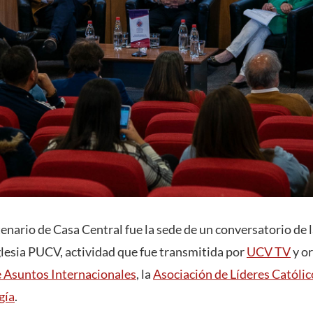
enario de Casa Central fue la sede de un conversatorio de 
Iglesia PUCV, actividad que fue transmitida por
UCV TV
y or
e Asuntos Internacionales
, la
Asociación de Líderes Católic
gía
.