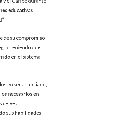
a y el Caribe durante
ones educativas
d”.
te de su compromiso
egra, teniendo que
rido en el sistema
dos en ser anunciado,
bios necesarios en
vuelve a
ndo sus habilidades