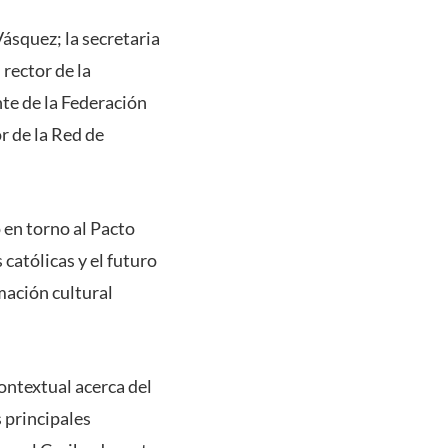
Vásquez; la secretaria
rector de la
te de la Federación
r de la Red de
 en torno al Pacto
católicas y el futuro
rmación cultural
contextual acerca del
 principales