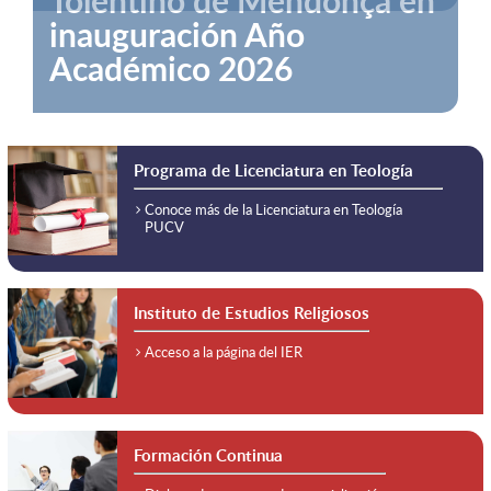
Programa de Licenciatura en Teología
Conoce más de la Licenciatura en Teología
PUCV
Instituto de Estudios Religiosos
Acceso a la página del IER
Formación Continua