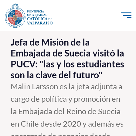
Click acá para ir directamente al contenido
La Universidad
Jefa de Misión de la
Embajada de Suecia visitó la
Investigación, Creación e Innovación
PUCV: "las y los estudiantes
PUCV Internacional
son la clave del futuro"
Vinculación con el Medio
Malin Larsson es la jefa adjunta a
Admisión
cargo de política y promoción en
Pregrado
la Embajada del Reino de Suecia
Postgrado
en Chile desde 2020 y además es
Formación Continua