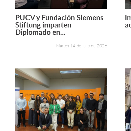
PUCV y Fundación Siemens
I
Leer más +
Stiftung imparten
a
Diplomado en...
Martes 14 de julio de 2026