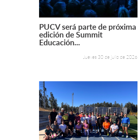
PUCV será parte de próxima
Leer más +
edición de Summit
Educación...
Jueves 30 de julio de 2026