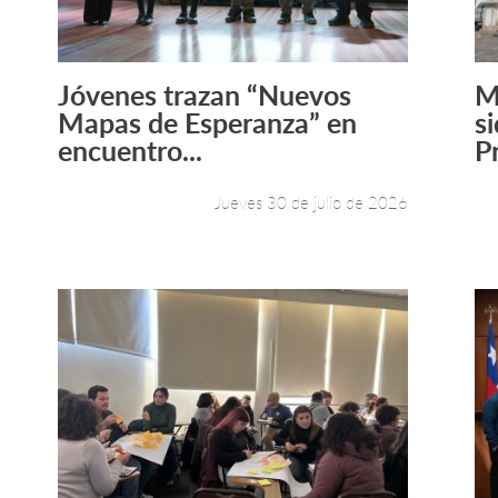
Jóvenes trazan “Nuevos
M
Leer más +
Mapas de Esperanza” en
s
encuentro...
P
Jueves 30 de julio de 2026