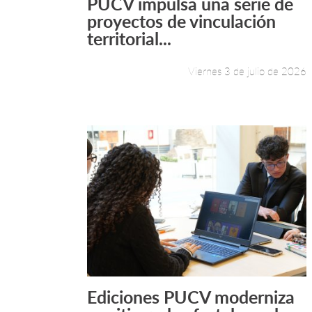
PUCV impulsa una serie de
Leer más +
proyectos de vinculación
territorial...
Viernes 3 de julio de 2026
Ediciones PUCV moderniza
Leer más +