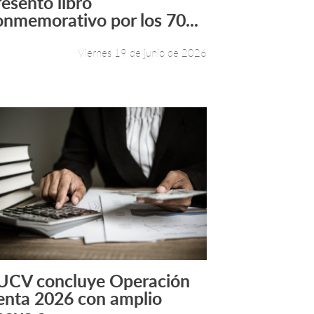
resentó libro
onmemorativo por los 70...
Viernes 19 de junio de 2026
UCV concluye Operación
Leer más +
enta 2026 con amplio