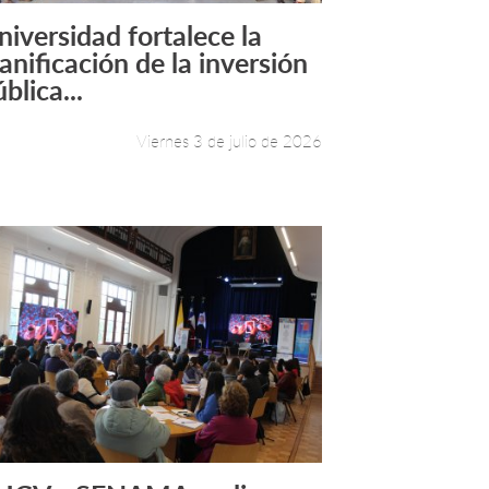
niversidad fortalece la
Leer más +
lanificación de la inversión
blica...
Viernes 3 de julio de 2026