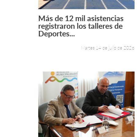
Más de 12 mil asistencias
Leer más +
registraron los talleres de
Deportes...
Martes 14 de julio de 2026