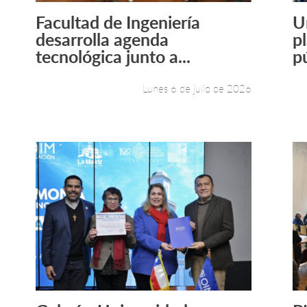
Facultad de Ingeniería
U
Leer más +
desarrolla agenda
p
tecnológica junto a...
pú
Lunes 6 de julio de 2026