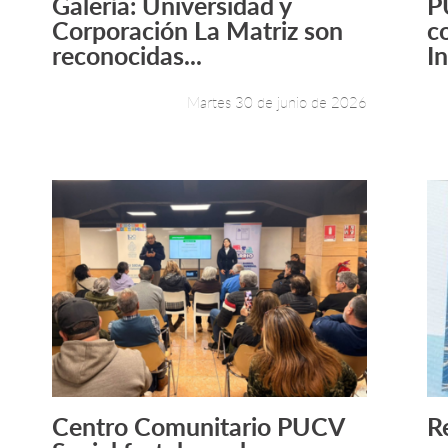
Galería: Universidad y
P
Leer más +
Corporación La Matriz son
c
reconocidas...
In
Martes 30 de junio de 2026
Centro Comunitario PUCV
R
Leer más +