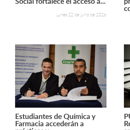
Social fortalece el acceso a...
p
c
Lunes 22 de junio de 2026
Estudiantes de Química y
P
Leer más +
Farmacia accederán a
R