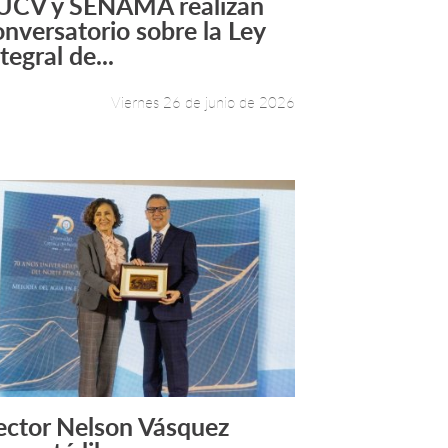
UCV y SENAMA realizan
Leer más +
onversatorio sobre la Ley
tegral de...
Viernes 26 de junio de 2026
ector Nelson Vásquez
Leer más +