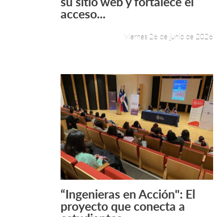
su sitio web y fortalece el
acceso...
Viernes 26 de junio de 2026
“Ingenieras en Acción": El
Leer más +
proyecto que conecta a