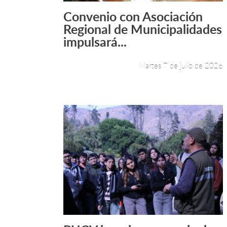
Convenio con Asociación
Leer más +
Regional de Municipalidades
impulsará...
Martes 7 de julio de 2026