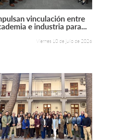
mpulsan vinculación entre
Leer más +
cademia e industria para...
Viernes 10 de julio de 2026