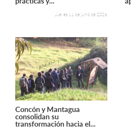
prácticas y...
a
Jueves 11 de junio de 2026
Concón y Mantagua
Leer más +
consolidan su
transformación hacia el...