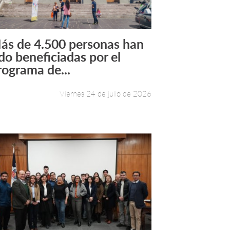
ás de 4.500 personas han
Leer más +
ido beneficiadas por el
rograma de...
Viernes 24 de julio de 2026