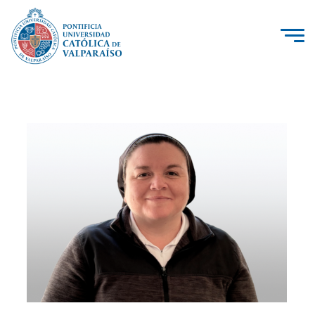
La Universidad
Investigación, Creación e Innovación
PUCV Internacional
Vinculación con el Medio
Admisión
Pregrado
Postgrado
Formación Continua