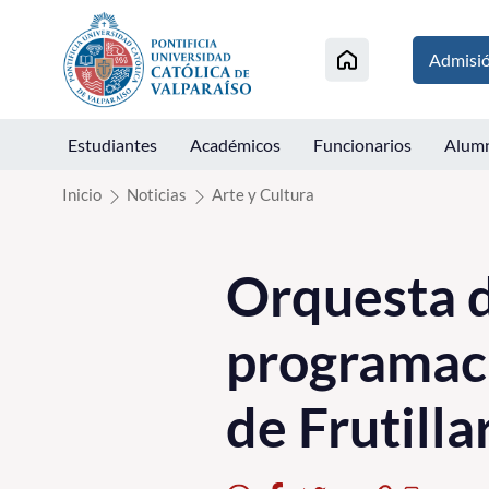
Click acá para ir directamente al contenido
Admisi
Estudiantes
Académicos
Funcionarios
Alum
Inicio
Noticias
Arte y Cultura
Orquesta 
programaci
de Frutill