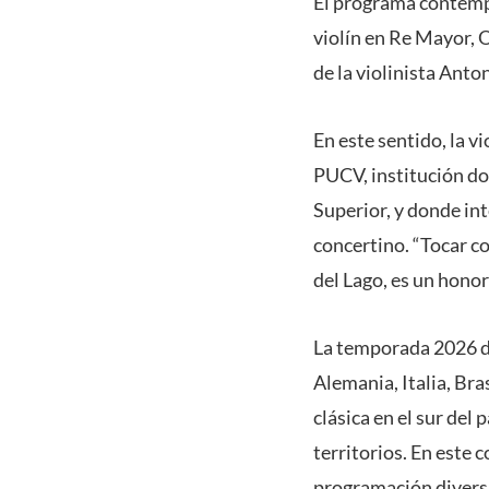
El programa contempla
violín en Re Mayor, O
de la violinista Ant
En este sentido, la v
PUCV, institución do
Superior, y donde i
concertino. “Tocar c
del Lago, es un honor
La temporada 2026 de
Alemania, Italia, Bra
clásica en el sur del
territorios. En este
programación diversa 