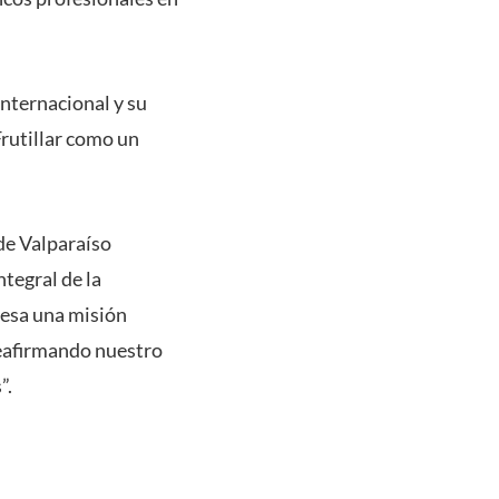
internacional y su
rutillar como un
de Valparaíso
tegral de la
resa una misión
 reafirmando nuestro
”.