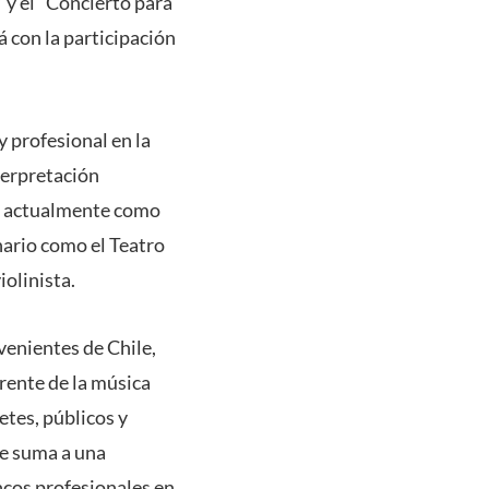
” y el “Concierto para
á con la participación
y profesional en la
terpretación
e actualmente como
nario como el Teatro
iolinista.
venientes de Chile,
erente de la música
etes, públicos y
se suma a una
encos profesionales en