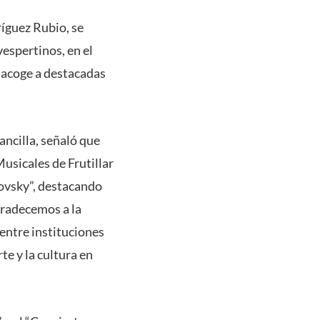
íguez Rubio, se
vespertinos, en el
 acoge a destacadas
ancilla, señaló que
usicales de Frutillar
kovsky”, destacando
gradecemos a la
entre instituciones
te y la cultura en