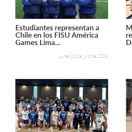
Estudiantes representan a
M
Leer más +
Chile en los FISU América
re
Games Lima...
D
Lunes 20 de julio de 2026