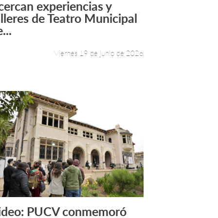
cercan experiencias y
Leer más +
alleres de Teatro Municipal
...
Viernes 19 de junio de 2026
ideo: PUCV conmemoró
Leer más +