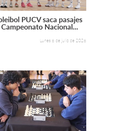
oleibol PUCV saca pasajes
Leer más +
l Campeonato Nacional...
Lunes 6 de julio de 2026