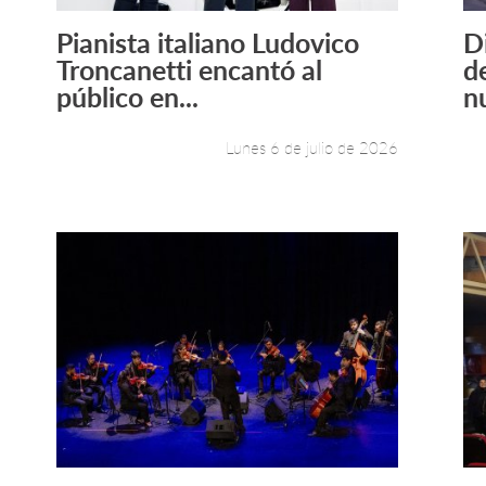
Pianista italiano Ludovico
D
Leer más +
Troncanetti encantó al
d
público en...
nu
Lunes 6 de julio de 2026