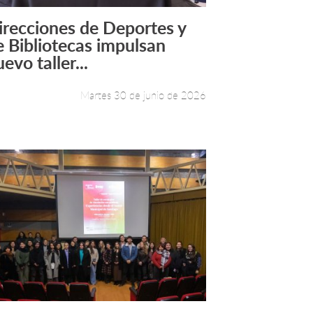
irecciones de Deportes y
Leer más +
e Bibliotecas impulsan
evo taller...
Martes 30 de junio de 2026