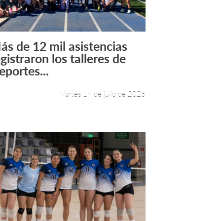
ás de 12 mil asistencias
Leer más +
gistraron los talleres de
eportes...
Martes 14 de julio de 2026