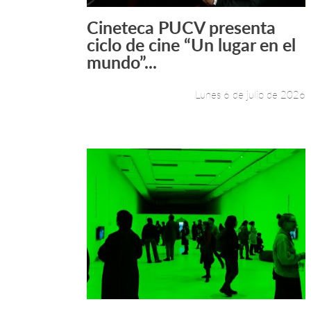
Cineteca PUCV presenta
Leer más +
ciclo de cine “Un lugar en el
mundo”...
Lunes 6 de julio de 2026