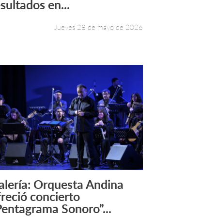
sultados en...
Jueves 28 de mayo de 2026
alería: Orquesta Andina
Leer más +
freció concierto
Pentagrama Sonoro”...