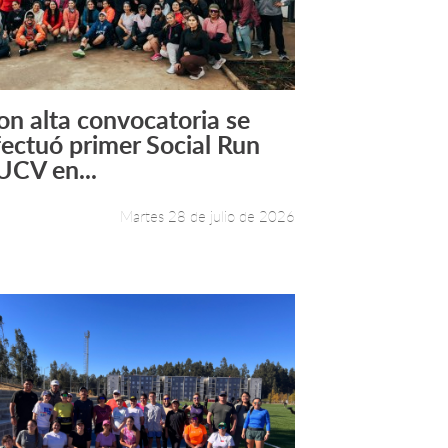
on alta convocatoria se
Leer más +
fectuó primer Social Run
UCV en...
Martes 28 de julio de 2026