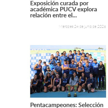
Exposición curada por
Leer más +
académica PUCV explora
relación entre el...
Miércoles 24 de junio de 2026
Pentacampeones: Selección
Leer más +