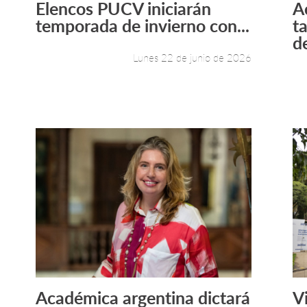
Elencos PUCV iniciarán
A
Leer más +
temporada de invierno con...
t
de
Lunes 22 de junio de 2026
Académica argentina dictará
V
Leer más +