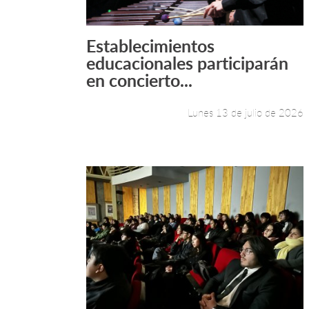
Establecimientos
Leer más +
educacionales participarán
en concierto...
Lunes 13 de julio de 2026