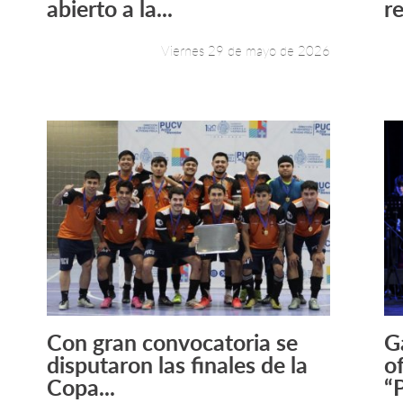
abierto a la...
re
Viernes 29 de mayo de 2026
Con gran convocatoria se
G
Leer más +
disputaron las finales de la
o
Copa...
“