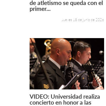
de atletismo se queda con el
primer...
Jueves 18 de junio de 2026
VIDEO: Universidad realiza
Leer más +
concierto en honor a las