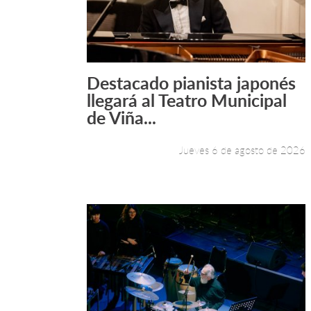
Destacado pianista japonés
Leer más +
llegará al Teatro Municipal
de Viña...
Jueves 6 de agosto de 2026