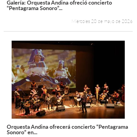
Galería: Orquesta Andina ofreció concierto
Leer más +
“Pentagrama Sonoro”...
Estudiantes
Miércoles 20 de mayo de 2026
Académicos
Funcionarios
Alumni
English
Orquesta Andina ofrecerá concierto “Pentagrama
Leer más +
Sonoro” en...