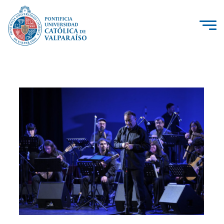
La Universidad
Investigación, Creación e Innovación
PUCV Internacional
Vinculación con el Medio
Admisión
Pregrado
Postgrado
Formación Continua