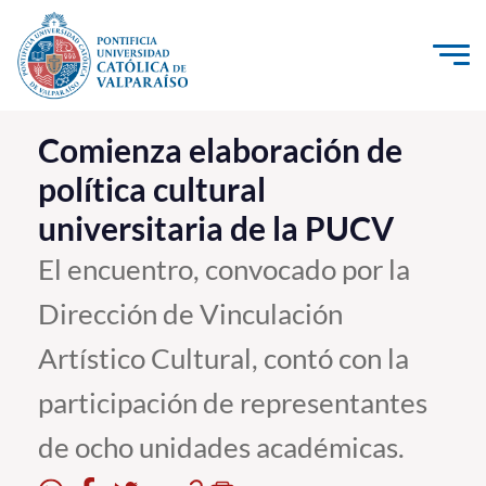
Click acá para ir directamente al contenido
La Universidad
Comienza elaboración de
política cultural
Investigación, Creación e Innovación
universitaria de la PUCV
PUCV Internacional
Vinculación con el Medio
El encuentro, convocado por la
Dirección de Vinculación
Admisión
Artístico Cultural, contó con la
Pregrado
participación de representantes
Postgrado
de ocho unidades académicas.
Formación Continua