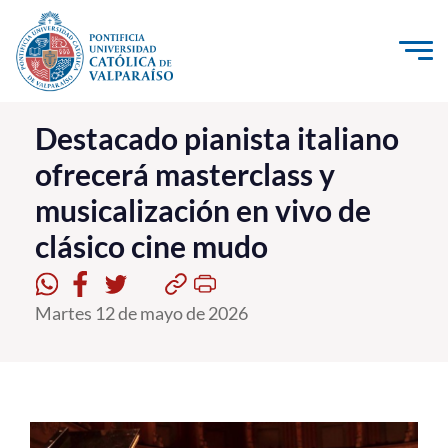
Click acá para ir directamente al contenido
La Universidad
Destacado pianista italiano
ofrecerá masterclass y
Investigación, Creación e Innovación
musicalización en vivo de
PUCV Internacional
clásico cine mudo
Vinculación con el Medio
Admisión
Martes 12 de mayo de 2026
Pregrado
Postgrado
Formación Continua