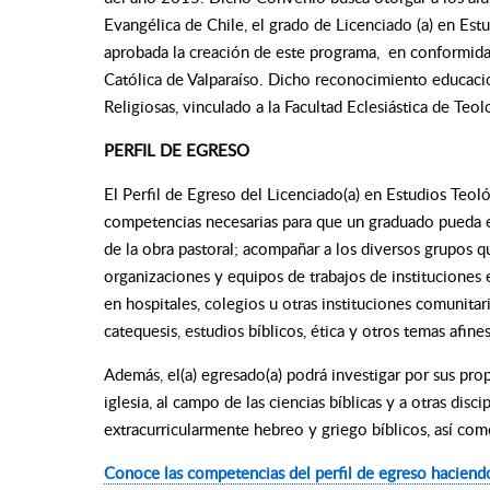
Evangélica de Chile, el grado de Licenciado (a) en Es
aprobada la creación de este programa, en conformidad
Católica de Valparaíso. Dicho reconocimiento educacion
Religiosas, vinculado a la Facultad Eclesiástica de Teol
PERFIL DE EGRESO
El Perfil de Egreso del Licenciado(a) en Estudios Teol
competencias necesarias para que un graduado pueda en
de la obra pastoral; acompañar a los diversos grupos qu
organizaciones y equipos de trabajos de instituciones e
en hospitales, colegios u otras instituciones comunitari
catequesis, estudios bíblicos, ética y otros temas afine
Además, el(a) egresado(a) podrá investigar por sus prop
iglesia, al campo de las ciencias bíblicas y a otras dis
extracurricularmente hebreo y griego bíblicos, así como
Conoce las competencias del perfil de egreso haciendo