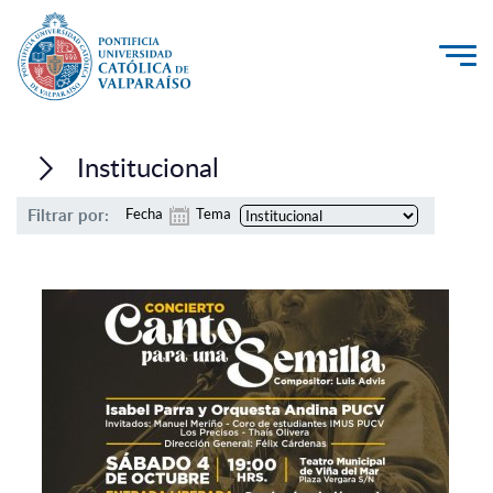
La Universidad
Institucional
Investigación, Creación e Innovación
Filtrar por:
Fecha
Tema
PUCV Internacional
Vinculación con el Medio
Admisión
Pregrado
Postgrado
Formación Continua