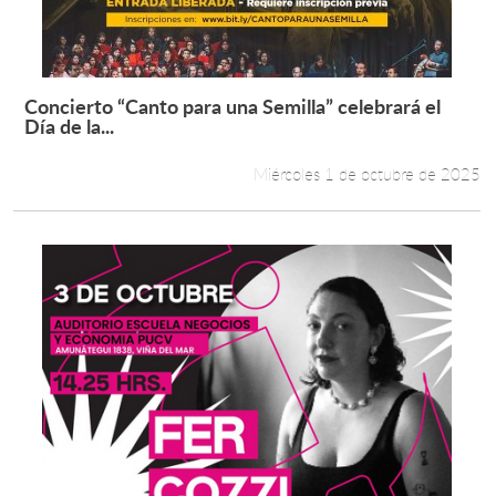
Estudiantes
Académicos
Concierto “Canto para una Semilla” celebrará el
Leer más +
Día de la...
Funcionarios
Miércoles 1 de octubre de 2025
Alumni
English