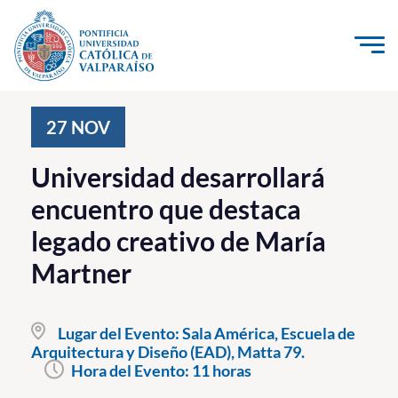
Click acá para ir directamente al contenido
La Universidad
27
NOV
Investigación, Creación e Innovación
Universidad desarrollará
PUCV Internacional
encuentro que destaca
Vinculación con el Medio
legado creativo de María
Martner
Admisión
Pregrado
Lugar del Evento:
Sala América, Escuela de
Arquitectura y Diseño (EAD), Matta 79.
Postgrado
Hora del Evento:
11 horas
Formación Continua