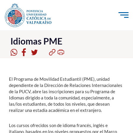
Click acá para ir directamente al contenido
La Universidad
Idiomas PME
Investigación, Creación e Innovación
PUCV Internacional
Vinculación con el Medio
El Programa de Movilidad Estudiantil (PME), unidad
dependiente de la Dirección de Relaciones Internacionales
de la PUCV, abre las inscripciones para su Programa de
Admisión
Idiomas dirigido a toda la comunidad, especialmente, a
las/los estudiantes, de todos los niveles, que desean
Pregrado
realizar una estadía académica en el extranjero.
Postgrado
Los cursos ofrecidos son de idioma francés, inglés e
Formación Continua
italiano, basados en los niveles propuestos por el Marco