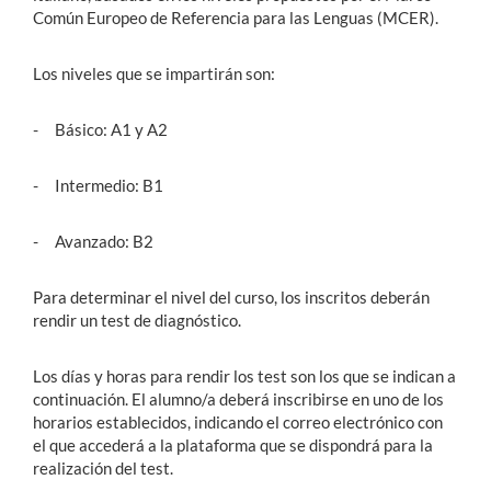
Común Europeo de Referencia para las Lenguas (MCER).
Estudiantes
Los niveles que se impartirán son:
Académicos
- Básico: A1 y A2
Funcionarios
Alumni
- Intermedio: B1
- Avanzado: B2
English
Para determinar el nivel del curso, los inscritos deberán
rendir un test de diagnóstico.
Los días y horas para rendir los test son los que se indican a
continuación. El alumno/a deberá inscribirse en uno de los
horarios establecidos, indicando el correo electrónico con
el que accederá a la plataforma que se dispondrá para la
realización del test.