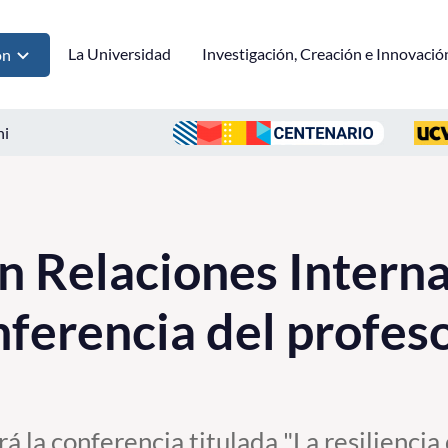
La Universidad
Investigación, Creación e Innovació
ón
ni
n Relaciones Intern
onferencia del profe
á la conferencia titulada "La resiliencia