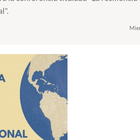
l".
Mier