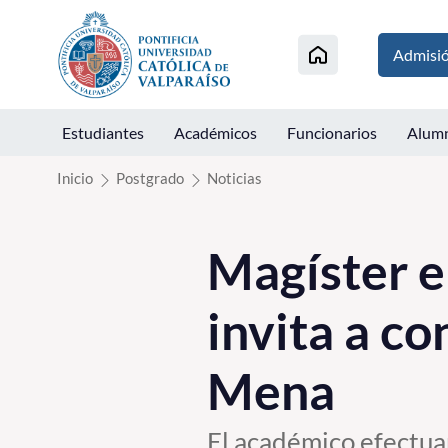
Click acá para ir directamente al contenido
Admisi
Estudiantes
Académicos
Funcionarios
Alum
Inicio
Postgrado
Noticias
Magíster e
invita a c
Mena
El académico efectuar