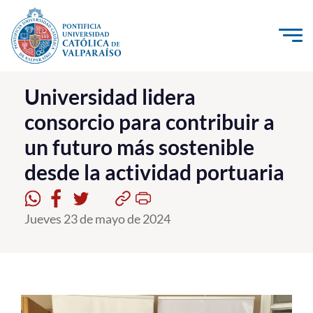
Click acá para ir directamente al contenido
La Universidad
Universidad lidera
consorcio para contribuir a
Investigación, Creación e Innovación
un futuro más sostenible
PUCV Internacional
desde la actividad portuaria
Vinculación con el Medio
Admisión
Jueves 23 de mayo de 2024
Pregrado
Postgrado
Formación Continua