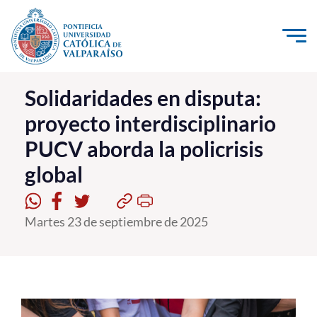
Click acá para ir directamente al contenido
La Universidad
Solidaridades en disputa:
proyecto interdisciplinario
Investigación, Creación e Innovación
PUCV aborda la policrisis
PUCV Internacional
global
Vinculación con el Medio
Admisión
Martes 23 de septiembre de 2025
Pregrado
Postgrado
Formación Continua