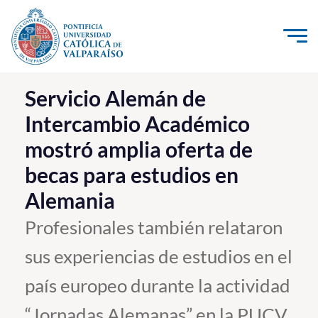
Click acá para ir directamente al contenido
La Universidad
Servicio Alemán de
Intercambio Académico
Investigación, Creación e Innovación
mostró amplia oferta de
PUCV Internacional
becas para estudios en
Vinculación con el Medio
Alemania
Admisión
Profesionales también relataron
sus experiencias de estudios en el
Pregrado
país europeo durante la actividad
Postgrado
Formación Continua
“Jornadas Alemanas” en la PUCV.