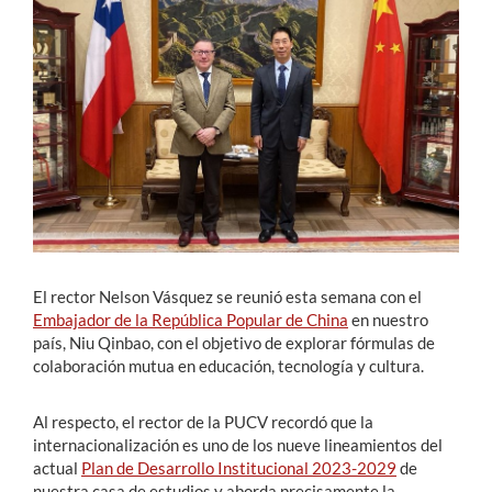
Estudiantes
Académicos
Funcionarios
Alumni
English
El rector Nelson Vásquez se reunió esta semana con el
Embajador de la República Popular de China
en nuestro
país, Niu Qinbao, con el objetivo de explorar fórmulas de
colaboración mutua en educación, tecnología y cultura.
Al respecto, el rector de la PUCV recordó que la
internacionalización es uno de los nueve lineamientos del
actual
Plan de Desarrollo Institucional 2023-2029
de
nuestra casa de estudios y aborda precisamente la