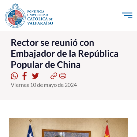
Click acá para ir directamente al contenido
La Universidad
Rector se reunió con
Embajador de la República
Investigación, Creación e Innovación
Popular de China
PUCV Internacional
Vinculación con el Medio
Viernes 10 de mayo de 2024
Admisión
Pregrado
Postgrado
Formación Continua