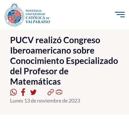
Click acá para ir directamente al contenido
La Universidad
PUCV realizó Congreso
Iberoamericano sobre
Investigación, Creación e Innovación
Conocimiento Especializado
PUCV Internacional
del Profesor de
Vinculación con el Medio
Matemáticas
Admisión
Lunes 13 de noviembre de 2023
Pregrado
Postgrado
Formación Continua