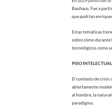
En 2019 junto con la
Bauhaus. Fue a parti
que podrían enriquec
Estas temáticas tiene
sobre cómo durante l
tecnológicos como u
PISO INTELECTUA
El contexto de crisis
abiertamente modelos
al hombre, la natural
paradigma.