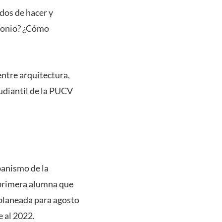
dos de hacer y
imonio? ¿Cómo
entre arquitectura,
udiantil de la PUCV
banismo de la
 primera alumna que
 planeada para agosto
e al 2022.