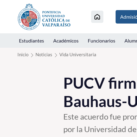
Click acá para ir directamente al contenido
Admisi
Estudiantes
Académicos
Funcionarios
Alum
Inicio
Noticias
Vida Universitaria
PUCV firm
Bauhaus-U
Este acuerdo fue pro
por la Universidad de