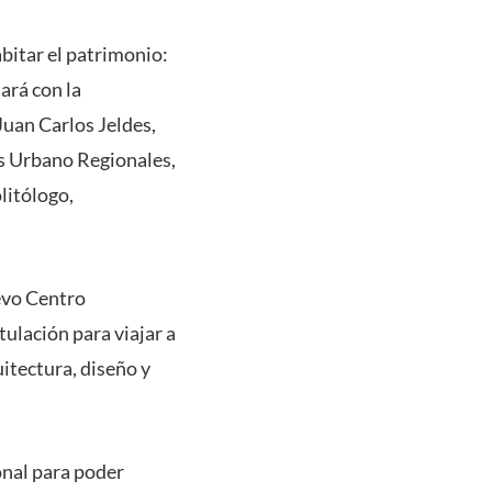
bitar el patrimonio:
ará con la
Juan Carlos Jeldes,
s Urbano Regionales,
litólogo,
uevo Centro
ulación para viajar a
itectura, diseño y
onal para poder