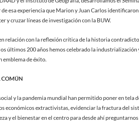
 DAAD y el Instituto de Geografía, desarrollamos el Semina
r de esa experiencia que Marion y Juan Carlos identificar
er y cruzar líneas de investigación con la BUW.
n relación con la reflexión crítica de la historia contradict
os últimos 200 años hemos celebrado la industrialización 
n emblema de éxito.
L COMÚN
 social y la pandemia mundial han permitido poner en tela d
 económicos extractivistas, evidenciar la fractura del sis
eza y el bienestar en el centro para desde ahí preguntarnos