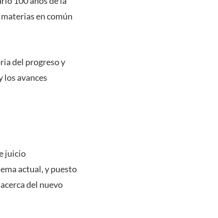
rio 100 años de la
on materias en común
oria del progreso y
y los avances
e juicio
tema actual, y puesto
 acerca del nuevo