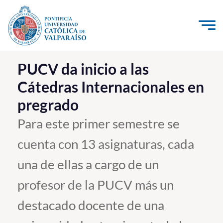
Click acá para ir directamente al contenido
La Universidad
PUCV da inicio a las
Cátedras Internacionales en
Investigación, Creación e Innovación
pregrado
PUCV Internacional
Vinculación con el Medio
Para este primer semestre se
cuenta con 13 asignaturas, cada
Admisión
una de ellas a cargo de un
Pregrado
profesor de la PUCV más un
Postgrado
destacado docente de una
Formación Continua